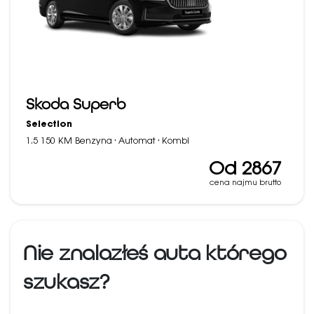
Skoda Superb
Selection
·
·
1.5 150 KM Benzyna
Automat
Kombi
Od 2867
cena najmu brutto
Nie znalazłeś auta którego
szukasz?