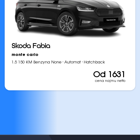
Skoda Fabia
monte carlo
·
·
1.5 150 KM Benzyna None
Automat
Hatchback
Od 1631
cena najmu netto