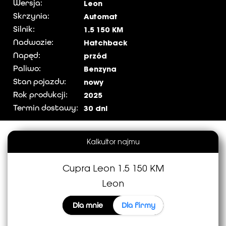
Wersja:
Leon
Skrzynia:
Automat
Silnik:
1.5 150 KM
Nadwozie:
Hatchback
Napęd:
przód
Paliwo:
Benzyna
Stan pojazdu:
nowy
Rok produkcji:
2025
Termin dostawy:
30 dni
Formularz kontaktowy
Kalkultor najmu
Cupra Leon 1.5 150 KM
Cupra Leon 1.5 150 KM
Leon
Leon
Dla mnie
Dla firmy