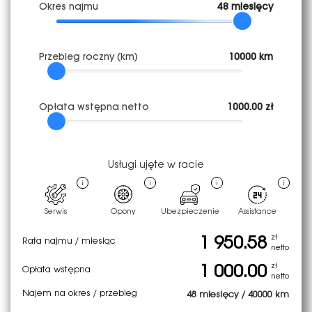
Okres najmu
48 miesięcy
Pierwsza rata
1 950.58 zł
Przebieg roczny (km)
10000 km
Opłata wstępna netto
1000.00 zł
zł
1 950.58
Rata najmu / miesiąc
netto
zł
1 000.00
Opłata wstępna
Usługi ujęte w racie
netto
48
mies.
Okres
i
i
i
i
40000
km
Przebieg
Serwis
Opony
Ubezpieczenie
Assistance
1km
0.55
Opłata za nadprzebieg
zł netto
1 950.58
zł
Rata najmu / miesiąc
netto
Jestem zainteresowana/y
1 000.00
zł
Opłata wstępna
netto
Najem na okres / przebieg
* Wyrażam zgodę na przekazywanie przez Mobiex S.A.
48 miesięcy
/
40000 km
informacji handlowych za pośrednictwem środków