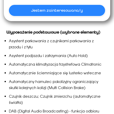
komunikacji elektronicznej.
Jestem zainteresowana/y
* Zapoznałam/em się z treścią
Polityki przetwarzania danych
osobowych
Dziękujemy
Wyposażenie podstawowe (wybrane elementy)
Treści handlowe zamieszczone w tym serwisie nie stanowią oferty w rozumieniu
art. 66 Kodeksu Cywilnego i mają jedynie charakter informacyjny. Zgłaszając
Asystent parkowania z czujnikami parkowania z
zainteresowanie samochodem nie zawierasz umowy.
przodu i z tyłu
Twoje zgłoszenie zostało
Powrót
Asystent podjazdu i zatrzymania (Auto Hold)
przyjęte.
Automatyczna klimatyzacja trzystrefowa Climatronic
Automatycznie ściemniające się lusterko wsteczne
Automatyczny hamulec pokolizyjny ograniczający
Doradca skontaktuje się z Tobą najpóźniej
skutki kolejnych kolizji (Multi Collision Brake)
w kolejnym dniu roboczym.
Czujnik deszczu; Czujnik zmierzchu (automatyczne
światła)
DAB (Digital Audio Broadcasting) - funkcja odbioru