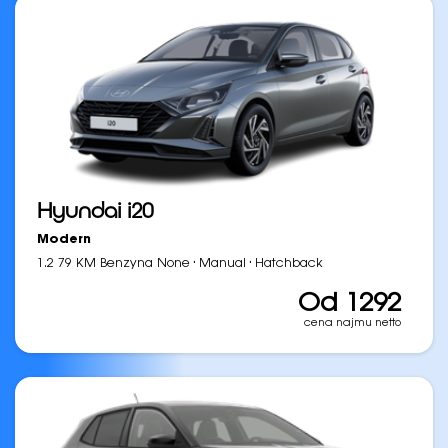
Hyundai i20
Modern
·
·
1.2 79 KM Benzyna None
Manual
Hatchback
Od 1292
cena najmu netto